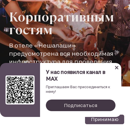
Корпоративным
гостям
В отеле «Нешалаши»
предусмотрена вся необходимая
инфраструктура для проведения
корпоративных мероприятий
У нас появился канал в
MAX
Приглашаем Вас присоединиться к
нему!
Настройки файлов cookie
Подписаться
Мы используем Cookie. Если вы продолжаете использовать наш сайт,
то соглашаетесь с нашей
политикой конфиденциальности
. Согласие
на использование файлов cookie.
Принимаю